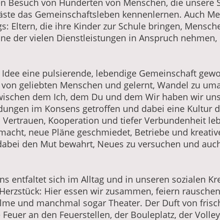
en Besuch von Hunderten von Menschen, die unsere 
Gäste das Gemeinschaftsleben kennenlernen. Auch 
gs: Eltern, die ihre Kinder zur Schule bringen, Mensch
ine der vielen Dienstleistungen in Anspruch nehmen, 
ner Idee eine pulsierende, lebendige Gemeinschaft ge
von geliebten Menschen und gelernt, Wandel zu uma
Zwischen dem Ich, dem Du und dem Wir haben wir uns
idungen im Konsens getroffen und dabei eine Kultur
 Vertrauen, Kooperation und tiefer Verbundenheit leb
cht, neue Pläne geschmiedet, Betriebe und kreative 
 dabei den Mut bewahrt, Neues zu versuchen und auch
entfaltet sich im Alltag und in unseren sozialen Kre
Herzstück: Hier essen wir zusammen, feiern rauschend
lme und manchmal sogar Theater. Der Duft von frisc
euer an den Feuerstellen, der Bouleplatz, der Volley